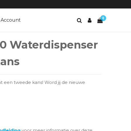
0
Account
0 Waterdispenser
ans
t een tweede kans! Word jij de nieuwe
dleiding
voor meer informatie over deze