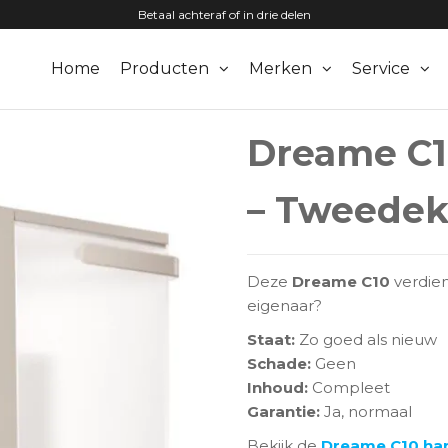
Betaal achteraf of in drie delen
Home
Producten
Merken
Service
zuigers.nl
Dreame C1
– Tweedek
Deze
Dreame C10
verdien
eigenaar?
Staat:
Zo goed als nieuw
Schade:
Geen
Inhoud:
Compleet
Garantie:
Ja, normaal
Bekijk de
Dreame C10 han