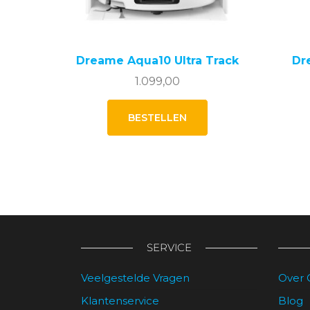
Dreame Aqua10 Ultra Track
Dr
1.099,00
BESTELLEN
SERVICE
Veelgestelde Vragen
Over 
Klantenservice
Blog