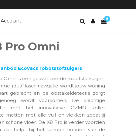
0
Account
8 Pro Omni
 aanbod Ecovacs robotstofzuigers
 Omni is een geavanceerde robotstofzuiger-
imme (dual)laser-navigatie wordt jouw woning
aart gebracht en de obstakeldetectie zorgt
genoeg wordt voorkomen. De krachtige
natie met het innovatieve OZMO Roller
 metten met alle vuil en vlekken zodat jij
en schone vloer. De X8 Pro is verder voorzien
em dat helpt bij het schoon houden van de