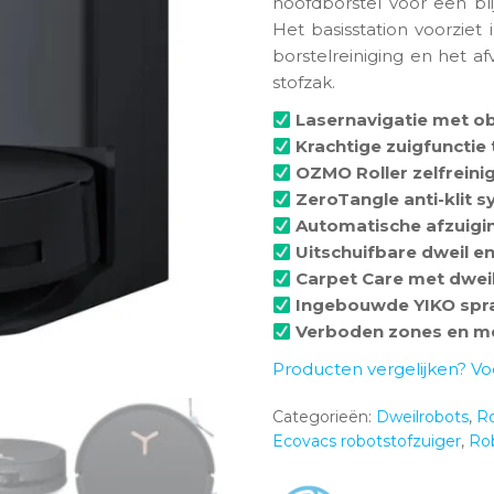
hoofdborstel voor een bl
Het basisstation voorziet
borstelreiniging en het a
stofzak.
Lasernavigatie met ob
Krachtige zuigfunctie 
OZMO Roller zelfrein
ZeroTangle anti-klit 
Automatische afzuigin
Uitschuifbare dweil en
Carpet Care met dweil-
Ingebouwde YIKO spra
Verboden zones en me
Producten vergelijken? Vo
Categorieën:
Dweilrobots
,
Ro
Ecovacs robotstofzuiger
,
Rob