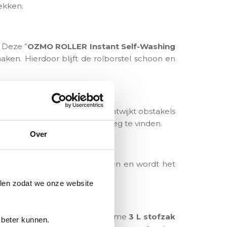
ekken.
 Deze ”
OZMO ROLLER Instant Self-Washing
ken. Hierdoor blijft de rolborstel schoon en
huis. De robot herkent en ontwijkt obstakels
 robot zonder problemen de weg te vinden.
Over
e hoofdborstel optimaal werken en wordt het
len zodat we onze website
fopvang is voorzien van een ruime
3 L stofzak
 beter kunnen.