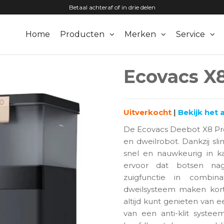
Betaal achteraf of in drie delen
Home
Producten
Merken
Service
zuigers.nl
Ecovacs X
Uitverkocht
|
Bekijk het
De Ecovacs Deebot X8 Pro
en dweilrobot. Dankzij sl
snel en nauwkeurig in k
ervoor dat botsen na
zuigfunctie in combi
dweilsysteem maken korte
altijd kunt genieten van e
van een anti-klit syste