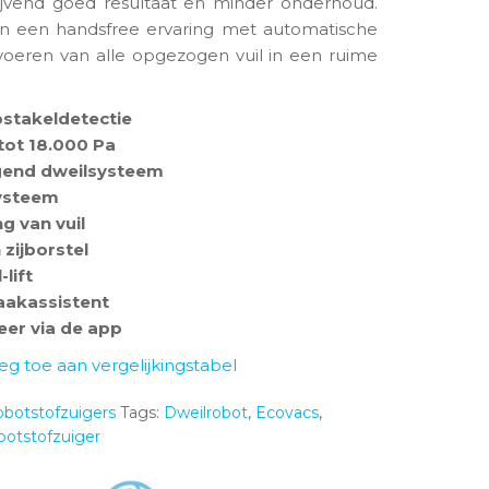
ijvend goed resultaat en minder onderhoud.
 in een handsfree ervaring met automatische
fvoeren van alle opgezogen vuil in een ruime
stakeldetectie
tot 18.000 Pa
igend dweilsysteem
systeem
g van vuil
 zijborstel
lift
akassistent
er via de app
eg toe aan vergelijkingstabel
botstofzuigers
Tags:
Dweilrobot
,
Ecovacs
,
otstofzuiger