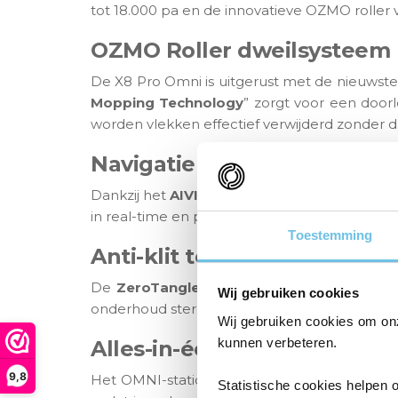
tot 18.000 pa en de innovatieve OZMO roller 
OZMO Roller dweilsysteem
De X8 Pro Omni is uitgerust met de nieuwste 
Mopping Technology
” zorgt voor een doorl
worden vlekken effectief verwijderd zonder da
Navigatie en obstakeldetec
Dankzij het
AIVI 3D 3.0
systeem en
TruEdge
in real-time en plant efficiënte routes zond
Toestemming
Anti-klit technologie
De
ZeroTangle 2.0
technologie voorkomt da
Wij gebruiken cookies
onderhoud sterk verminderd. Een ideale oplo
Wij gebruiken cookies om on
kunnen verbeteren.
Alles-in-één station
9,8
Het OMNI-station voorziet in alle luxe en e
Statistische cookies helpen 