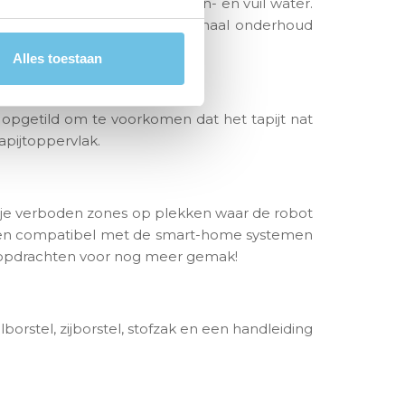
te
4 L watertanks
voor schoon- en vuil water.
n zorgeloze ervaring met minimaal onderhoud
Alles toestaan
 opgetild om te voorkomen dat het tapijt nat
apijtoppervlak.
s je verboden zones op plekken waar de robot
en compatibel met de smart-home systemen
akopdrachten voor nog meer gemak!
rstel, zijborstel, stofzak en een handleiding