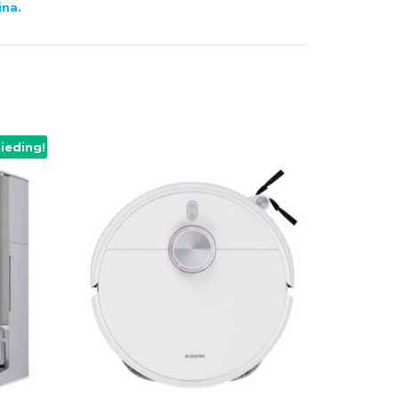
ina
.
ieding!