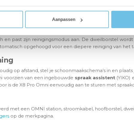
 de stofbak. Verder is het station voorzien van twee gro
zien en de borstel gewassen. Het basisstation biedt ee
Aanpassen
 en past zijn reinigingsmodus aan. De dweilborstel wordt
automatisch opgehoogd voor een diepere reiniging van het t
ning
udig op afstand, stel je schoonmaakschema’s in en plaat
ni voorzien van een ingebouwde
spraak assistent
(YIKO) 
door is de X8 Pro Omni eenvoudig aan te sturen met spra
 met een OMNI station, stroomkabel, hoofborstel, dweilbo
gers
op de merkpagina.