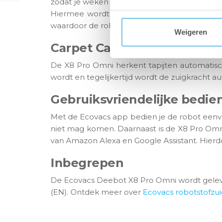
zodat je weken geen omkijken meer hebt naar
Hiermee wordt de robot van vers water voor
waardoor de robot altijd klaar is voor gebruik!
Weigeren
Carpet Care
De X8 Pro Omni herkent tapijten automatisch
wordt en tegelijkertijd wordt de zuigkracht 
Gebruiksvriendelijke bedie
Met de Ecovacs app bedien je de robot eenvo
niet mag komen. Daarnaast is de X8 Pro Om
van Amazon Alexa en Google Assistant. Hier
Inbegrepen
De Ecovacs Deebot X8 Pro Omni wordt geleverd
(EN). Ontdek meer over
Ecovacs robotstofzui