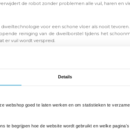
verwijdert de robot zonder problemen alle vuil, haren en vl
dweiltechnologie voor een schone vloer als nooit tevoren.
opende reiniging van de dweilborstel tijdens het schoonma
t er vuil wordt verspreid.
tie
 3D
sensoren navigeert de X8 Pro Omni nauwkeurig door je 
er botsen of vallen. Zelfs in complexe omgevingen weet de
Details
t haren zich rond de borstel wikkelen. Hierdoor blijft d
ssing voor huishoudens met harende huisdieren!
ze webshop goed te laten werken en om statistieken te verzame
en handsfree ervaring. Het systeem voor automatische sto
ons te begrijpen hoe de website wordt gebruikt en welke pagina's