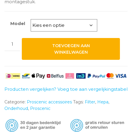
montagestuk.
Model
Proscenic
TOEVOEGEN AAN
HEPA
WINKELWAGEN
Filter
aantal
Producten vergelijken? Voeg toe aan vergelijkingstabel
Categorie:
Proscenic accessoires
Tags:
Filter
,
Hepa
,
Onderhoud
,
Proscenic