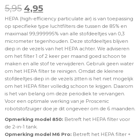
Oorspronkelijke prijs was: 5
Huidige prijs is: 4,95.
5,95
4,95
HEPA (high-efficiency particulate air) is van toepassing
op specifieke type luchtfilters die tussen de 85% en
maximaal 99,999995% van alle stofdeeltjes van 0,3
micrometer tegenhouden. Deze stofdeeltjes blijven
diep in de vezels van het HEPA achter. We adviseren
om het filter 1 of 2 keer per maand goed schoon te
maken en alle stof te verwijderen. Gebruik geen water
om het HEPA filter te reinigen. Omdat de kleinere
stofdeeltjes diep in de vezels zitten is het niet mogelijk
om het HEPA filter volledig schoon te krijgen. Daarom
is het van belang om deze periodiek te vervangen.
Voor een optimale werking van je Proscenic
robotstofzuiger doe je dit ongeveer om de 6 maanden.
Opmerking model 850:
Betreft het HEPA filter voor
de 2-in-1 tank.
Opmerking model M6 Pro:
Betreft het HEPA filter +