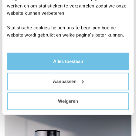
werken en om statistieken te verzamelen zodat we onze
website kunnen verbeteren.
Voordelen van een Wet & Dry
Statistische cookies helpen ons te begrijpen hoe de
Stofzuiger
website wordt gebruikt en welke pagina's beter kunnen.
Stofzuigen kan een tijdrovende klus zijn, maar met
de juiste tools wordt het een fluitje van een cent.
Ontdek de wereld van de wet and dry stofzuigers en
Alles toestaan
zie hoe deze innovatieve apparaten je routine
drastisch kunnen verbeteren. In dit blog geven we
de top 7 voordelen van een wet & dry stofzuiger en
Aanpassen
waarom dit veelzijdige apparaat de nieuwste must-
have is voor ieder huishouden.
Weigeren