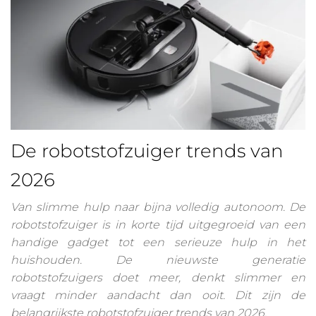
De robotstofzuiger trends van
2026
Van slimme hulp naar bijna volledig autonoom. De
robotstofzuiger is in korte tijd uitgegroeid van een
handige gadget tot een serieuze hulp in het
huishouden. De nieuwste generatie
robotstofzuigers doet meer, denkt slimmer en
vraagt minder aandacht dan ooit. Dit zijn de
belangrijkste robotstofzuiger trends van 2026.