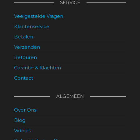
SERVICE
gekozen
worden
Veelgestelde Vragen
op
de
Klantenservice
productpagina
Betalen
Verzenden
Retouren
Garantie & Klachten
Contact
ALGEMEEN
Over Ons
Blog
Video’s