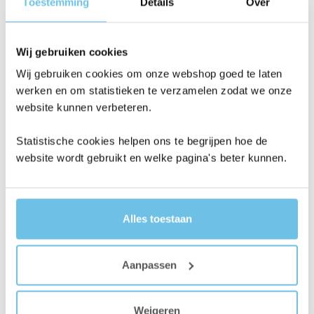
Toestemming
Details
Over
Wij gebruiken cookies
Wij gebruiken cookies om onze webshop goed te laten
werken en om statistieken te verzamelen zodat we onze
website kunnen verbeteren.
Dreame HEPA Filter (2
Ecovacs Deebot X1
stuks)
Dweilpads (2 sets)
Statistische cookies helpen ons te begrijpen hoe de
Oorspronkelijke
Huidige
19,95
34,95
29,95
website wordt gebruikt en welke pagina's beter kunnen.
prijs
prijs
Dit
was:
is:
BESTELLEN
BESTELLEN
product
34,95.
29,95.
heeft
Alles toestaan
meerdere
variaties.
Aanbieding!
Deze
Aanpassen
optie
kan
gekozen
Weigeren