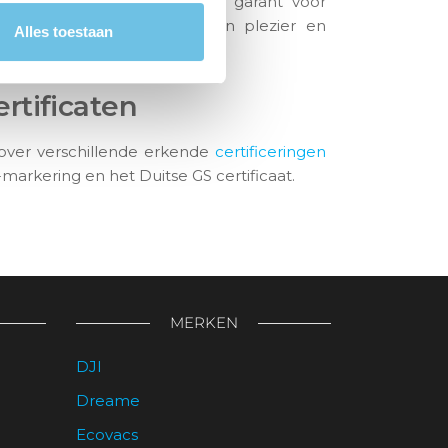
ikte kwaliteitscontroles staan garant voor
obotstofzuigers waar je jaren plezier en
Alles toestaan
ertificaten
over verschillende erkende
certificeringen
arkering en het Duitse GS certificaat.
MERKEN
DJI
Dreame
Ecovacs