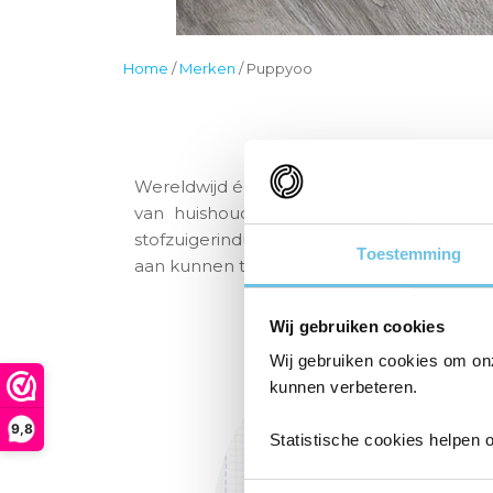
Home
/
Merken
/
Puppyoo
Wereldwijd één van de grootste online verk
van huishoudelijke apparaten. Na ruim 
stofzuigerindustrie. Tot het productasso
Toestemming
aan kunnen tippen.
Wij gebruiken cookies
Wij gebruiken cookies om on
kunnen verbeteren.
9,8
Statistische cookies helpen 