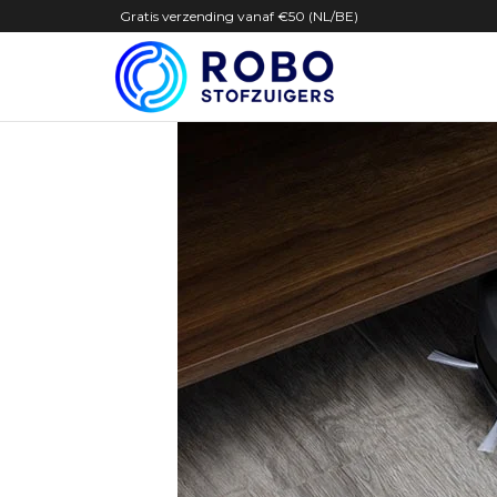
Gratis verzending vanaf €50 (NL/BE)
Robostof
Service+
voor én
na je
aankoop