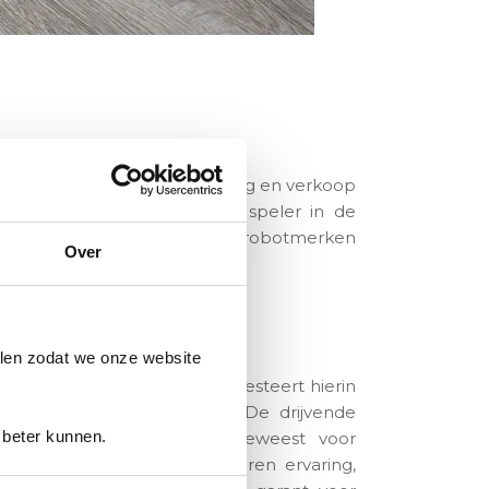
ting in 1999 aan de ontwikkeling en verkoop
eid tot een toonaangevende speler in de
fzuigers waar weinig andere robotmerken
Over
en innovatie
len zodat we onze website
aan R&D en innovatie en investeert hierin
n de beschikbare middelen. De drijvende
 beter kunnen.
g die verantwoordelijk is geweest voor
na, Japan en Europa. De jaren ervaring,