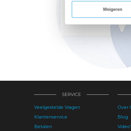
Weigeren
SERVICE
Veelgestelde Vragen
Over 
Klantenservice
Blog
Betalen
Video’