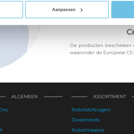
continue toewijding en str
kwalitatief hoogwaardige r
Aanpassen
profijt van hebt.
C
De producten beschikken 
waaronder de Europese CE-m
ALGEMEEN
ASSORTIMENT
Ons
Robotstofzuigers
Dweilrobots
s
Robotmaaiers