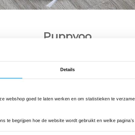
Puppyoo
opers van stofzuigers. Puppyoo wijdt zich sinds de oprich
20 jaar van inspanning is het merk inmiddels uitgegro
rtiment behoren onder anderen
steelstofzuigers
en robotsto
Details
R&D 
ze webshop goed te laten werken en om statistieken te verzame
Puppyoo hecht veel waarde 
een substantieel deel va
ons te begrijpen hoe de website wordt gebruikt en welke pagina's
kracht is de R&D afdelin
honderden patenten in Chi