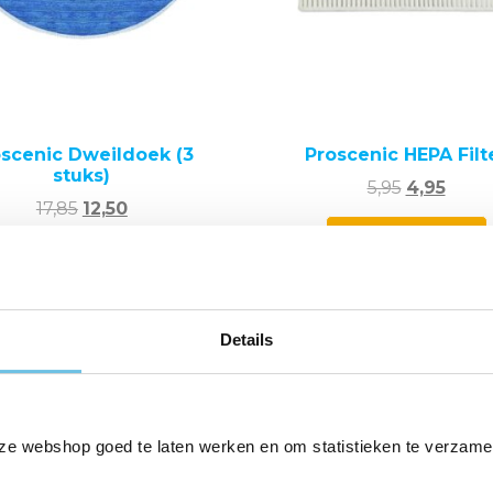
oscenic Dweildoek (3
Proscenic HEPA Filt
stuks)
Oorspronk
Huid
5,95
4,95
Oorspronkelijke
Huidige
17,85
12,50
prijs
prijs
prijs
prijs
was:
is:
Dit
BESTELLEN
was:
is:
BESTELLEN
product
5,95.
4,95.
17,85.
12,50.
heeft
meerdere
v
Details
variaties.
Aanbieding!
Aanb
Deze
optie
kan
ze webshop goed te laten werken en om statistieken te verzame
gekozen
worden