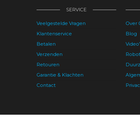
kan
SERVICE
gekozen
worden
Veelgestelde Vragen
Over 
op
de
Klantenservice
Blog
productpagina
Betalen
Video’
Verzenden
Robot
Retouren
Duur
Garantie & Klachten
Alge
Contact
Priva
© 2026
R