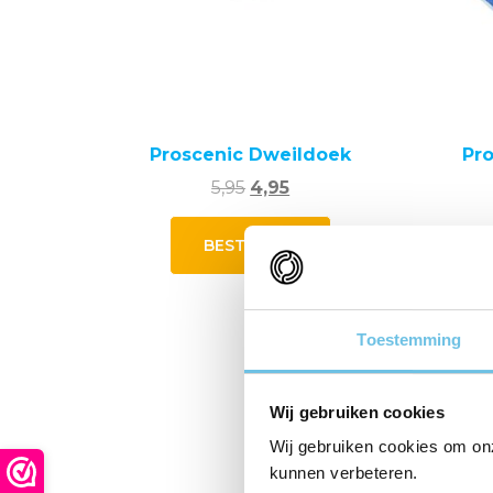
Proscenic Dweildoek
Pr
Oorspronkelijke
Huidige
5,95
4,95
prijs
prijs
Dit
was:
is:
BESTELLEN
product
5,95.
4,95.
heeft
meerdere
variaties.
Toestemming
Deze
Aanbieding!
optie
kan
Wij gebruiken cookies
gekozen
Wij gebruiken cookies om on
worden
kunnen verbeteren.
op