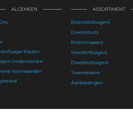
kan
ALGEMEEN
ASSORTIMENT
gekozen
worden
Ons
Robotstofzuigers
op
de
Dweilrobots
productpagina
s
Robotmaaiers
stofzuiger Kiezen
Steelstofzuigers
zaam Ondernemen
Dweilstofzuigers
mene Voorwaarden
Tweedekans
cybeleid
Aanbiedingen
obostofzuigers.nl
|
Robostofzuigers.be
| Alle prijzen zijn in