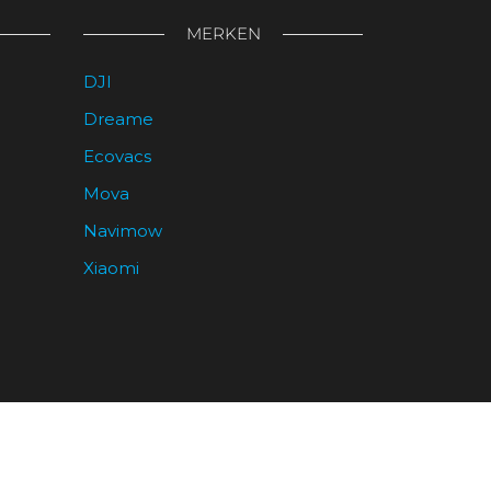
kan
MERKEN
gekozen
worden
DJI
op
de
Dreame
productpagina
Ecovacs
Mova
Navimow
Xiaomi
clusief BTW