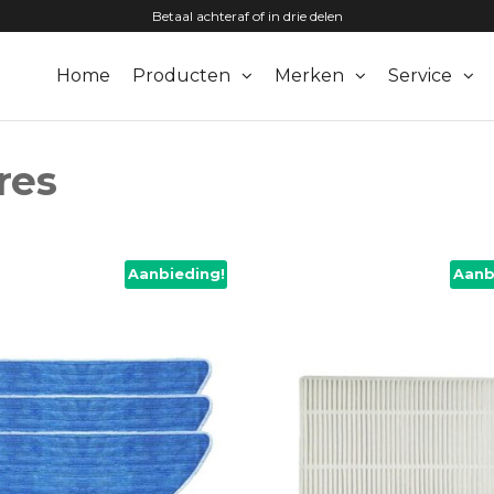
Betaal achteraf of in drie delen
Home
Producten
Merken
Service
zuigers.nl
res
Aanbieding!
Aanb