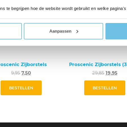
op
ons te begrijpen hoe de website wordt gebruikt en welke pagina's
de
productpagina
Aanpassen
roscenic Zijborstels
Proscenic Zijborstels (3
Oorspronkelijke
Huidige
Oorspronk
Hui
9,95
7,50
29,85
19,95
prijs
prijs
prijs
prijs
Dit
was:
is:
was:
is:
BESTELLEN
BESTELLEN
product
9,95.
7,50.
29,85.
19,95
heeft
meerdere
variaties.
v
Deze
optie