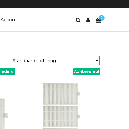
0
Account
ieding!
Aanbieding!