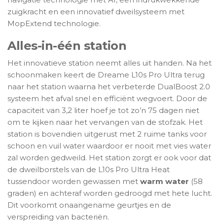
zuigkracht en een innovatief dweilsysteem met
MopExtend technologie.
Alles-in-één station
Het innovatieve station neemt alles uit handen. Na het
schoonmaken keert de Dreame L10s Pro Ultra terug
naar het station waarna het verbeterde DualBoost 2.0
systeem het afval snel en efficiënt wegvoert. Door de
capaciteit van 3,2 liter hoef je tot zo’n 75 dagen niet
om te kijken naar het vervangen van de stofzak. Het
station is bovendien uitgerust met 2 ruime tanks voor
schoon en vuil water waardoor er nooit met vies water
zal worden gedweild. Het station zorgt er ook voor dat
de dweilborstels van de L10s Pro Ultra Heat
tussendoor worden gewassen met
warm water
(58
graden) en achteraf worden gedroogd met hete lucht.
Dit voorkomt onaangename geurtjes en de
verspreiding van bacteriën.