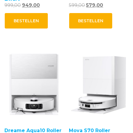
Oorspronkelijke
Huidige
Oorspronkelijke
Huidige
999,00
949,00
599,00
579,00
prijs
prijs
prijs
prijs
was:
is:
was:
is:
BESTELLEN
BESTELLEN
999,00.
949,00.
599,00.
579,00.
Dreame Aqua10 Roller
Mova S70 Roller