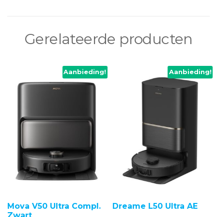
Gerelateerde producten
Aanbieding!
Aanbieding!
Mova V50 Ultra Compl.
Dreame L50 Ultra AE
Zwart