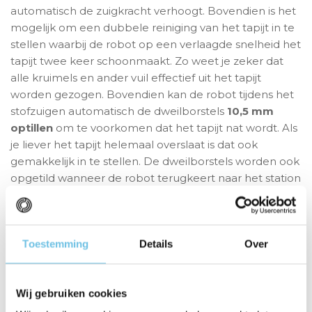
automatisch de zuigkracht verhoogt. Bovendien is het
mogelijk om een dubbele reiniging van het tapijt in te
stellen waarbij de robot op een verlaagde snelheid het
tapijt twee keer schoonmaakt. Zo weet je zeker dat
alle kruimels en ander vuil effectief uit het tapijt
worden gezogen. Bovendien kan de robot tijdens het
stofzuigen automatisch de dweilborstels
10,5 mm
optillen
om te voorkomen dat het tapijt nat wordt. Als
je liever het tapijt helemaal overslaat is dat ook
gemakkelijk in te stellen. De dweilborstels worden ook
opgetild wanneer de robot terugkeert naar het station
zodat de pads geen vuil achterlaten op de schone
vloer.
Visuele AI sensor en 3D navigatie
Toestemming
Details
Over
De Dreame L10s Pro Ultra Heat gebruikt lasernavigatie
in combinatie met een visuele AI sensor + 3D
Wij gebruiken cookies
objectherkenning
. Hierdoor worden de ruimtes snel