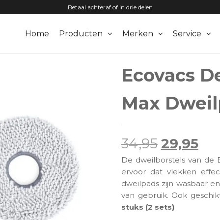
Betaal achteraf of in drie delen
Home
Producten
Merken
Service
zuigers.nl
Ecovacs D
Max Dweilp
Oorspronk
Hui
34,95
29,95
De dweilborstels van de
ervoor dat vlekken effe
dweilpads zijn wasbaar en
van gebruik. Ook geschi
stuks (2 sets)