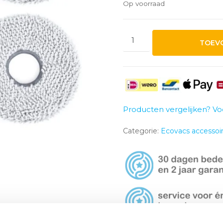
Op voorraad
Ecovacs
TOEV
Deebot
T50/T50
Max
Dweilpads
(2
sets)
Producten vergelijken? Vo
aantal
Categorie:
Ecovacs accessoi