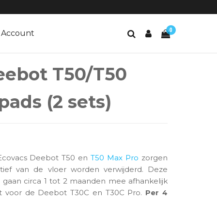
0
Account
eebot T50/T50
ads (2 sets)
elijke prijs was: 34,95.
dige prijs is: 29,95.
 Ecovacs Deebot T50 en
T50 Max Pro
zorgen
ctief van de vloer worden verwijderd. Deze
 gaan circa 1 tot 2 maanden mee afhankelijk
kt voor de Deebot T30C en T30C Pro.
Per 4