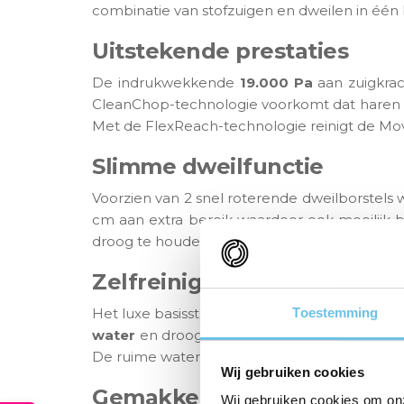
combinatie van stofzuigen en dweilen in één
Uitstekende prestaties
De indrukwekkende
19.000 Pa
aan zuigkrach
CleanChop-technologie voorkomt dat haren vas
Met de FlexReach-technologie reinigt de Mov
Slimme dweilfunctie
Voorzien van 2 snel roterende dweilborstels 
cm aan extra bereik waardoor ook moeilijk 
droog te houden en verder kan de robot aut
Zelfreinigend systeem
Het luxe basisstation zorgt voor extra gemak
Toestemming
water
en droogt deze met 45°C warme lucht.
De ruime watertank en capaciteit van de stof
Wij gebruiken cookies
Gemakkelijk te bedienen
Wij gebruiken cookies om on