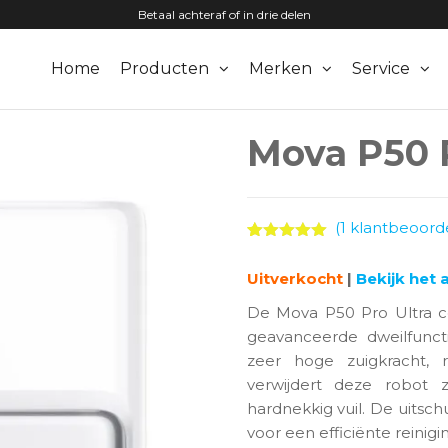
Betaal achteraf of in drie delen
Home
Producten
Merken
Service
zuigers.nl
Mova P50 P
(
1
klantbeoorde
Gewaardeerd
1
5.00
op 5
Uitverkocht
|
Bekijk het
gebaseerd
op
klant
waardering
De Mova P50 Pro Ultra c
geavanceerde dweilfunct
zeer hoge zuigkracht, r
verwijdert deze robot 
hardnekkig vuil. De uitsch
voor een efficiënte reinig