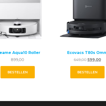
eame Aqua10 Roller
Ecovacs T80s Omn
Oorspronk
Hu
899,00
649,00
599,00
prijs
pri
was:
is:
BESTELLEN
BESTELLEN
649,00.
59