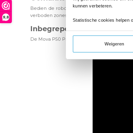
kunnen verbeteren.
Bedien de robot gemakkelijk via de app of 
verboden zones te plaatsen of een tijdschema 
9,8
Statistische cookies helpen 
Inbegrepen
De Mova P50 Pro Ultra wordt geleverd met een
Weigeren