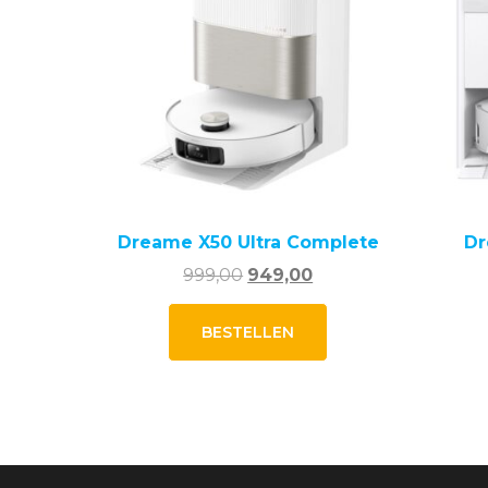
Dreame X50 Ultra Complete
Dr
Oorspronkelijke
Huidige
999,00
949,00
prijs
prijs
was:
is:
BESTELLEN
999,00.
949,00.