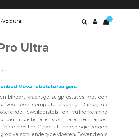
0
Account
ro Ultra
ling)
 aanbod Mova robotstofzuigers
ombineert krachtige zuigprestaties met een
ie voor een complete ervaring. Dankzij de
oterende dweilborstels en vuilherkenning
zonder moeite alle stof, haren en ander
uifbare dweil en CleanLift-technologie zorgen
ing op verschillende type vloeren. Bovendien is