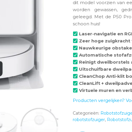
dit model voorzien van een
worden gewassen, ged
geleegd. Met de P50 Pro 
schoon huis!
Laser-navigatie en R
Zeer hoge zuigkracht 
Nauwkeurige obstakel
Automatische stofafz
Reinigt dweilborstels
Uitschuifbare dweilpad
CleanChop Anti-klit bo
CleanLift + dweilpadv
Virtuele muren en ve
Producten vergelijken? Vo
Categorieën:
Robotstofzuige
robotstofzuiger
,
Robotstofzu