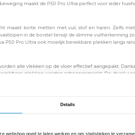
 beweging maakt de P50 Pro Ultra perfect voor ieder huis
t maakt korte metten met vuil, stof en haren. Zelfs met vu
tlopen in de borstel terwijl de slimme vuilherkenning zorgt
a P50 Pro Ultra ook moeilijk bereikbare plekken langs ran
worden alle vlekken op de vloer effectief aangepakt. Dankz
bereikbare plekken worden schoongemaakt. De dweil word
omatisch de waterafgifte aanpassen voor een optimale sc
 én hygiëne. De Mova P50 Pro Ultra leegt zichzelf, reinigt 
Details
 Dit gaat de groei van bacteriën effectief tegen en voor
zak zorgen ervoor dat je weinig omkijken meer hebt naar j
ze webshop goed te laten werken en om statistieken te verzame