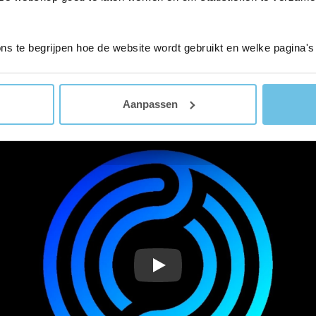
spraakassistent. Stem de schoonmaakinstellingen af op 
in te stellen.
ons te begrijpen hoe de website wordt gebruikt en welke pagina's
 basisstation, adapter, zijborstel, dweilborstels, stofzak,
Aanpassen
Play