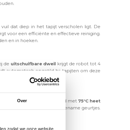
houden.
il dat diep in het tapijt verscholen ligt. De
 voor een efficiënte en effectieve reiniging.
den en in hoeken.
ij de
uitschuifbare dweil
krijgt de robot tot 4
t automatisch opgetild bij tapijten om deze
hoonmaakervaring.
de dweilborstels en het wasbord met
75°C heet
Over
komt het ontstaan van onaangename geurtjes.
ouw robot.
len zodat we onze website