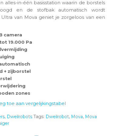
 alles-in-één basisstation waarin de borstels
roogd en de stofbak automatisch wordt
Ultra van Mova geniet je zorgeloos van een
GB camera
tot 19.000 Pa
vermijding
uiging
 automatisch
 + zijborstel
rstel
erwijdering
rboden zones
eg toe aan vergelijkingstabel
rs
,
Dweilrobots
Tags:
Dweilrobot
,
Mova
,
Mova
iger