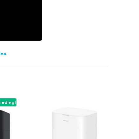
ina
.
ieding!