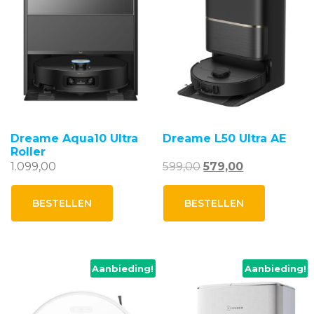
Dreame Aqua10 Ultra
Dreame L50 Ultra AE
Roller
Oorspronkelijke
Huidige
1.099,00
599,00
579,00
prijs
prijs
was:
is:
BESTELLEN
BESTELLEN
599,00.
579,00.
Aanbieding!
Aanbieding!