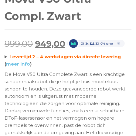
Compl. Zwart
Oorspronkelijke prijs wa
Huidige prijs is: 
999,00
949,00
Of
3x 316,33
, 0% rente
Levertijd 2 – 4 werkdagen via directe levering
(
meer info
)
De Mova V50 Ultra Complete Zwart is een krachtige
schoonmaakrobot die je helpt je huis moeiteloos
schoon te houden. Deze geavanceerde robot werkt
autonoom en is uitgerust met moderne
technologieën die zorgen voor optimale reiniging.
Dankzij vernieuwde functies, zoals een uitschuifbare
DToF-lasersensor en het vermogen om hogere
drempels te overwinnen, past de robot zich
gemakkelijk aan de omgeving aan. Het drievoudige