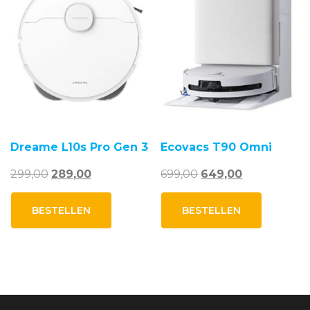
Dreame L10s Pro Gen 3
Ecovacs T90 Omni
Oorspronkelijke
Huidige
Oorspronkelijke
Huidige
299,00
289,00
699,00
649,00
prijs
prijs
prijs
prijs
was:
is:
was:
is:
BESTELLEN
BESTELLEN
299,00.
289,00.
699,00.
649,00.