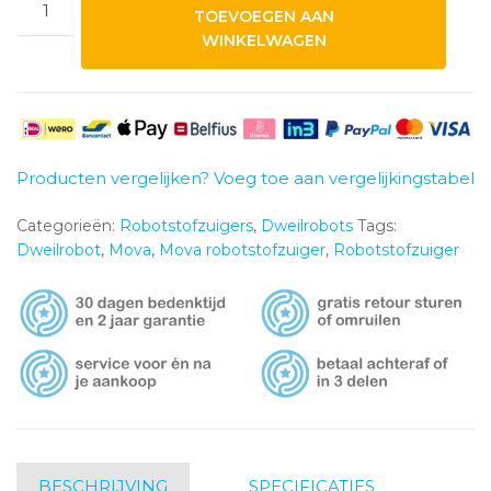
TOEVOEGEN AAN
V50
WINKELWAGEN
Ultra
Compl.
Zwart
aantal
Producten vergelijken? Voeg toe aan vergelijkingstabel
Categorieën:
Robotstofzuigers
,
Dweilrobots
Tags:
Dweilrobot
,
Mova
,
Mova robotstofzuiger
,
Robotstofzuiger
BESCHRIJVING
SPECIFICATIES