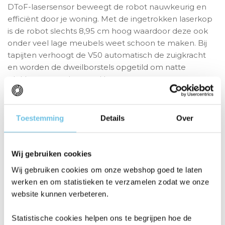
DToF-lasersensor beweegt de robot nauwkeurig en
efficiënt door je woning. Met de ingetrokken laserkop
is de robot slechts 8,95 cm hoog waardoor deze ook
onder veel lage meubels weet schoon te maken. Bij
tapijten verhoogt de V50 automatisch de zuigkracht
en worden de dweilborstels opgetild om natte
plekken te voorkomen. Het
StepMaster-systeem
zorgt ervoor dat drempels tot
4 cm
worden
overwonnen voor een nog grotere bereikbaarheid in
huizen met drempels.
Toestemming
Details
Over
Volautomatisch basisstation
Wij gebruiken cookies
Het multifunctionele Ultra station zorgt voor maximale
gebruiksvriendelijkheid. Het station leegt de stofbak
Wij gebruiken cookies om onze webshop goed te laten
van de robot automatisch, reinigt en droogt grondig
werken en om statistieken te verzamelen zodat we onze
de dweilborstels en voegt het schoonmaakmiddel toe.
website kunnen verbeteren.
Dankzij het
OmniDry-droogsysteem
worden ook de
stofbak en stofzak gedroogd wat helpt bij het
Statistische cookies helpen ons te begrijpen hoe de