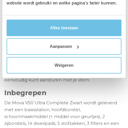
tegengaan van nare luchtjes en schimmelvorming.
website wordt gebruikt en welke pagina's beter kunnen.
Eenvoudige bediening met app
en spraak
Alles toestaan
Met de gebruiksvriendelijke app stel je moeiteloos
schoonmaakschema’s in, beheer je plattegronden en
wijs je
(no-go) zones
toe voor plekken waar de robot
Aanpassen
niet moet dweilen of helemaal niet mag komen. De
Mova V50 Ultra Complete is via de app ook te
Weigeren
koppelen aan de smart-home systemen van Google
Assistant en Amazon Alexa zodat je de robot
eenvoudig kunt aansturen met je stem.
Inbegrepen
De Mova V50 Ultra Complete Zwart wordt geleverd
met een basisstation, hoofdborstel,
schoonmaakmiddel (+ middel voor geurtjes), 2
zijborstels, 14 dweilpads, 5 stofzakken, 3 filters en een