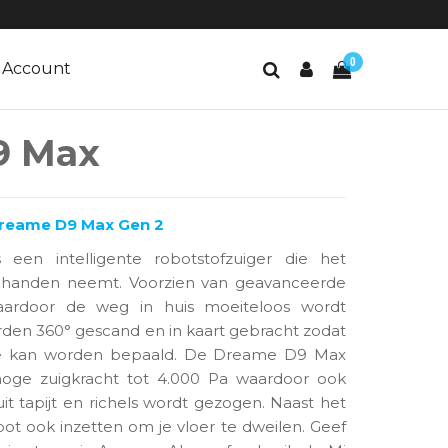
0
Account
9 Max
Dreame D9 Max Gen 2
n intelligente robotstofzuiger die het
 handen neemt. Voorzien van geavanceerde
waardoor de weg in huis moeiteloos wordt
den 360° gescand en in kaart gebracht zodat
ute kan worden bepaald. De Dreame D9 Max
oge zuigkracht tot 4.000 Pa waardoor ook
 uit tapijt en richels wordt gezogen. Naast het
bot ook inzetten om je vloer te dweilen. Geef