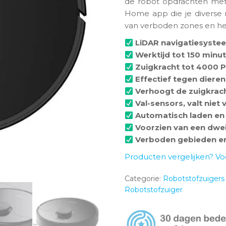
de robot opdrachten met
Home app die je diverse 
van verboden zones en he
LiDAR navigatiesyste
Werktijd tot 150 minu
Zuigkracht tot 4000 
Effectief tegen diere
Verhoogt de zuigkrach
Val-sensors, valt niet 
Automatisch laden en
Voorzien van een dwei
Verboden gebieden e
Producten vergelijken? Vo
Categorie:
Robotstofzuigers
Robotstofzuiger