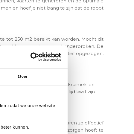
annen, kaarten te genereren en de optimale
n en hoef je niet bang te zijn dat de robot
e tot 250 m2 bereikt kan worden. Mocht dit
p te pakken waar deze werd onderbroken. De
t ook het zwaardere vuil effectief opgezogen,
Over
m snel en effectief alle stof, kruimels en
stel. Hierdoor zal je minder tijd kwijt zijn
len zodat we onze website
erborgen kruimels, stof en haren zo effectief
 beter kunnen.
ten vloeren zodat je je geen zorgen hoeft te