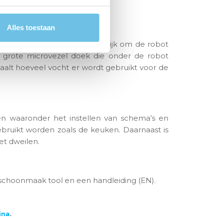
Alles toestaan
270 ml
. Hierdoor is het mogelijk om de robot
 grote microvezel doek die onder de robot
paalt hoeveel vocht er wordt gebruikt voor de
en waaronder het instellen van schema’s en
ebruikt worden zoals de keuken. Daarnaast is
et dweilen.
 schoonmaak tool en een handleiding (EN).
ina
.