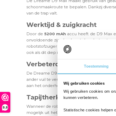
De Dreame D9 Max maakt gebruik van geava
schoonmaakroute te bepalen. Dankzij divers
van de trap valt.
Werktijd & zuigkracht
Door de
5200
mAh
accu heeft de D9 Max ee
onvoldoende zijn dan keert de robot autom
robotstofzuiger heeft 4 verschillende stande
ook als dit diep in het tapijt of in richels versch
Verbeterde borstel
Toestemming
De Dreame D9 Max is uitgerust met een extr
ander vuil te verwijderen. Bovendien zorgt het 
Wij gebruiken cookies
aan het onderhouden van de borstel.
Wij gebruiken cookies om on
Tapijtherkenning
kunnen verbeteren.
Wanneer de robot zich op een tapijt bevindt 
9,8
Statistische cookies helpen 
mogelijk uit het tapijt verwijderd. Bovendi