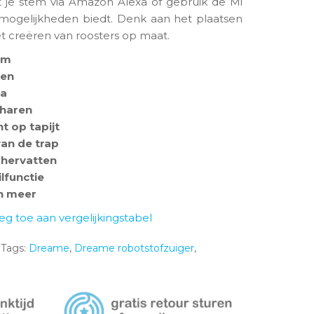
 je stem via Amazon Alexa of gebruik de Mi
mogelijkheden biedt. Denk aan het plaatsen
t creëren van roosters op maat.
em
ten
Pa
nharen
t op tapijt
van de trap
 hervatten
lfunctie
n meer
eg toe aan vergelijkingstabel
Tags:
Dreame
,
Dreame robotstofzuiger
,