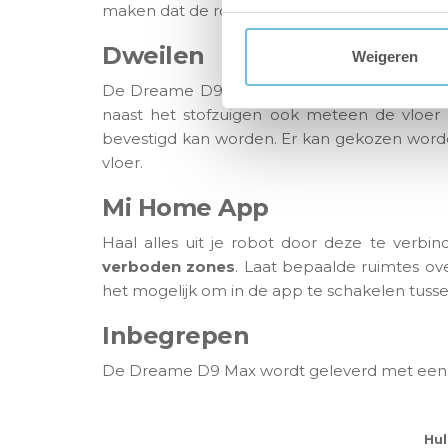
maken dat de robot strand op je tapijt of klee
Dweilen
Weigeren
De Dreame D9 Max heeft een ruime stofbak
naast het stofzuigen ook meteen de vloer
bevestigd kan worden. Er kan gekozen worden 
vloer.
Mi Home App
Haal alles uit je robot door deze te verb
verboden zones
. Laat bepaalde ruimtes ove
het mogelijk om in de app te schakelen tussen
Inbegrepen
De Dreame D9 Max wordt geleverd met een laa
Hul