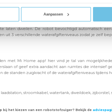
d.
Aanpassen
 van 570 ml en heeft daarnaast ook een watertank van
 te laten dweilen. De robot bevochtigd automatisch een
uit 3 verschillende waterafgifteniveaus zodat je zelf be
inden met Mi Home app! hier vind je tal van mogelijkhed
rslaan of geef extra aandacht aan ruimtes die intensief g
 de standen zuigkracht of de waterafgifteniveaus tijdens h
dstation, stroomkabel, watertank, dweildoek, zijborstel,
p bij het kiezen van een robotstofzuiger? Bekijk de
adviespag