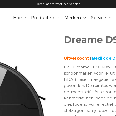
Betaal achteraf of in drie delen
Home
Producten
Merken
Service
zuigers.nl
Dreame D
Uitverkocht
|
Bekijk de 
De Dreame D9 Max is ee
schoonmaken voor je uit
LiDAR laser navigatie 
gevonden. De ruimtes wor
de meest efficiënte ro
kenmerkt zich door de h
diepliggend vuil effectief
stofzuigen kan je deze ro