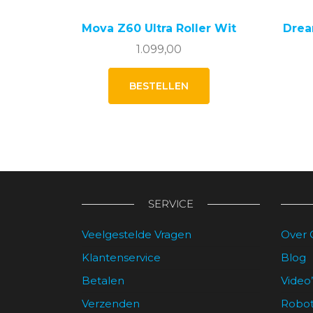
Mova Z60 Ultra Roller Wit
Drea
1.099,00
BESTELLEN
SERVICE
Veelgestelde Vragen
Over 
Klantenservice
Blog
Betalen
Video’
Verzenden
Robot