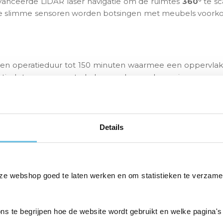
nceerde LiDAR laser navigatie om de ruimtes
360°
te sc
e slimme sensoren worden botsingen met meubels voorkome
n operatieduur tot 150 minuten waarmee een oppervlakt
atisch terug om op te laden en daarna de sessie weer o
n zuigkracht, oplopend tot een krachtige
4000 Pa
! Zo word
olen ligt.
Details
a lange
V-vormige borstel
van 16,8 cm. Deze is ontworpen o
design ervoor dat haren veel minder verstrikt raken in de bor
ze webshop goed te laten werken en om statistieken te verzame
wordt de zuigkracht automatisch verhoogt. Zo worden alle v
ons te begrijpen hoe de website wordt gebruikt en welke pagina's
en beweegt de D9 Max moeiteloos tussen verschillende soor