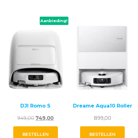
Aanbieding!
DJI Romo S
Dreame Aqua10 Roller
Oorspronkelijke
Huidige
949,00
749,00
899,00
prijs
prijs
was:
is:
BESTELLEN
BESTELLEN