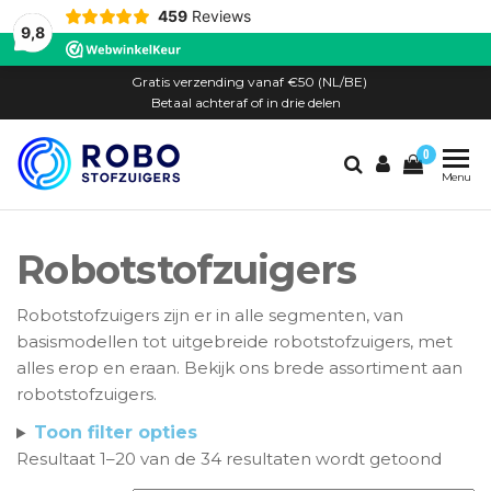
459
Reviews
9,8
Ga
Gratis verzending vanaf €50 (NL/BE)
naar
Betaal achteraf of in drie delen
de
0
inhoud
Robostofzuigers.n
Service+
Menu
voor én
na je
aankoop
Robotstofzuigers
Robotstofzuigers zijn er in alle segmenten, van
basismodellen tot uitgebreide robotstofzuigers, met
alles erop en eraan. Bekijk ons brede assortiment aan
robotstofzuigers.
Toon filter opties
Resultaat 1–20 van de 34 resultaten wordt getoond