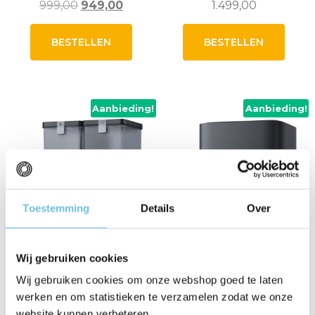
Oorspronkelijke
Huidige
999,00
949,00
1.499,00
prijs
prijs
was:
is:
BESTELLEN
BESTELLEN
999,00.
949,00.
Aanbieding!
Aanbieding!
Toestemming
Details
Over
Wij gebruiken cookies
Wij gebruiken cookies om onze webshop goed te laten
werken en om statistieken te verzamelen zodat we onze
Ecovacs T30e Omni
Ecovacs T80s Omni
website kunnen verbeteren.