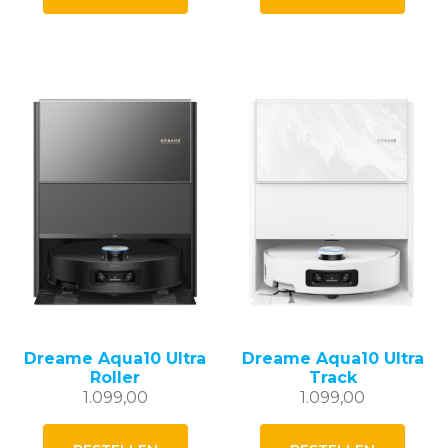
949,00.
749,00.
Dreame Aqua10 Ultra
Dreame Aqua10 Ultra
Roller
Track
1.099,00
1.099,00