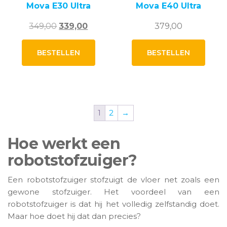
Mova E30 Ultra
Mova E40 Ultra
Oorspronkelijke
Huidige
349,00
339,00
379,00
prijs
prijs
was:
is:
BESTELLEN
BESTELLEN
349,00.
339,00.
1
2
→
Hoe werkt een
robotstofzuiger?
Een robotstofzuiger stofzuigt de vloer net zoals een
gewone stofzuiger. Het voordeel van een
robotstofzuiger is dat hij het volledig zelfstandig doet.
Maar hoe doet hij dat dan precies?