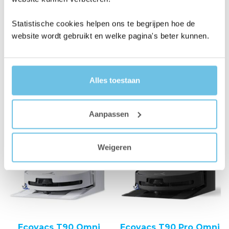
Oorspronkelijke
Huidige
Oorspronkelij
Huidig
399,00
379,00
649,00
599,00
prijs
prijs
prijs
prijs
Statistische cookies helpen ons te begrijpen hoe de
website wordt gebruikt en welke pagina's beter kunnen.
was:
is:
was:
is:
BESTELLEN
BESTELLEN
399,00.
379,00.
649,00.
599,00.
Alles toestaan
Aanbieding!
Aanbieding!
Aanpassen
Weigeren
Ecovacs T90 Omni
Ecovacs T90 Pro Omni