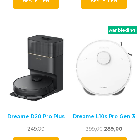
BESTELLEN
BESTELLEN
Aanbieding!
Dreame D20 Pro Plus
Dreame L10s Pro Gen 3
Oorspronkelij
Huidig
249,00
299,00
289,00
prijs
prijs