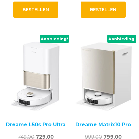
prijs
prijs
prijs
prijs
was:
is:
was:
is:
BESTELLEN
BESTELLEN
499,00.
479,00.
599,00.
579,00.
Aanbieding!
Aanbieding!
Dreame L50s Pro Ultra
Dreame Matrix10 Pro
Oorspronkelijke
Huidige
Oorspronkelij
Huidig
749,00
729,00
999,00
799,00