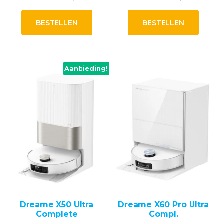
prijs
prijs
prijs
prijs
was:
is:
was:
is:
BESTELLEN
BESTELLEN
749,00.
729,00.
999,00.
799,00
Aanbieding!
Dreame X50 Ultra
Dreame X60 Pro Ultra
Complete
Compl.