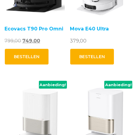
Ecovacs T90 Pro Omni
Mova E40 Ultra
Oorspronkelijke
Huidige
799,00
749,00
379,00
prijs
prijs
was:
is:
BESTELLEN
BESTELLEN
799,00.
749,00.
Aanbieding!
Aanbieding!