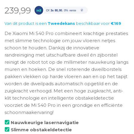
239,99
Of
3x 80,00
, 0% rente
Van dit product is een
Tweedekans
beschikbaar voor
€169
De Xiaomi Mi S40 Pro combineert krachtige prestaties
met slimme technologie om jouw vloeren netjes
schoon te houden. Dankzij de innovatieve
randreiniging met uitschuifbare dweil én zijborstel
reinigt de robot tot op de millimeter nauwkeurig langs
muren en hoeken. De snel roterende dweilborstels
pakken vlekken op harde vloeren aan en op het tapijt
worden de dweilpads automatisch opgetild en de
zuigkracht verhoogd. Met een hoge zuigkracht, anti-
klit technologie en intelligente obstakeldetectie
voorziet de Mi S40 Pro in een grondige en efficiënte
schoonmaakervaring!
Nauwkeurige lasernavigatie
Slimme obstakeldetectie