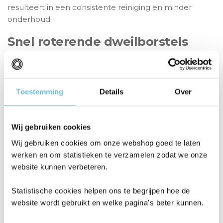
resulteert in een consistente reiniging en minder
onderhoud.
Snel roterende dweilborstels
Het dweilsysteem bestaat uit 2 dweilpads die met 180
rotaties per minuut een handmatige schrobbeweging
simuleren. Via de app is de waterafgifte in te stellen op
Toestemming
Details
Over
3 verschillende niveaus zodat je zelf bepaald hoe
vochtig er wordt gedweild. Bovendien herkent de
robot tapijten waarop de dweilpads automatisch
10
Wij gebruiken cookies
mm
worden opgetild om natte plekken te
voorkomen.
Wij gebruiken cookies om onze webshop goed te laten
werken en om statistieken te verzamelen zodat we onze
Slimme navigatie en detectie
website kunnen verbeteren.
De LDS laser scant de ruimte in 360° waarmee een
Statistische cookies helpen ons te begrijpen hoe de
nauwkeurige plattegrond wordt opgebouwd en de
website wordt gebruikt en welke pagina's beter kunnen.
slimme obstakeldetectie
met gestructureerd licht
detecteert kleine obstakels voor de robot. Hierdoor