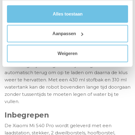
kan de Xiaomi Mi S40 Pro een efficiënte route plannen
en soepel door de woning bewegen zonder te
Alles toestaan
botsten.
Geschikt voor grote
Aanpassen
oppervlakken
De ruime tanks en krachtige
5200 mAh
batterij maken
Weigeren
het mogelijk om tot 180 m² te reinigen op een enkele
acculading. Bij een lage batterijstand gaat de S40 Pro
automatisch terug om op te laden om daarna de klus
weer te hervatten. Met een 430 ml stofbak en 310 ml
watertank kan de robot bovendien lange tijd doorgaan
zonder tussentijds te moeten legen of water bij te
vullen.
Inbegrepen
De Xiaomi Mi S40 Pro wordt geleverd met een
laadstation, stekker, 2 dweilborstels, hoofborstel,