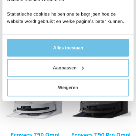
Oorspronkelijke
Huidige
Oorspronkelij
Huidig
399,00
379,00
649,00
599,00
prijs
prijs
prijs
prijs
Statistische cookies helpen ons te begrijpen hoe de
website wordt gebruikt en welke pagina's beter kunnen.
was:
is:
was:
is:
BESTELLEN
BESTELLEN
399,00.
379,00.
649,00.
599,00.
Alles toestaan
Aanbieding!
Aanbieding!
Aanpassen
Weigeren
Ecovacs T90 Omni
Ecovacs T90 Pro Omni