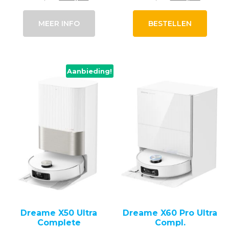
prijs
prijs
prijs
prijs
was:
is:
was:
is:
MEER INFO
BESTELLEN
749,00.
729,00.
999,00.
799,00
Aanbieding!
Dreame X50 Ultra
Dreame X60 Pro Ultra
Complete
Compl.