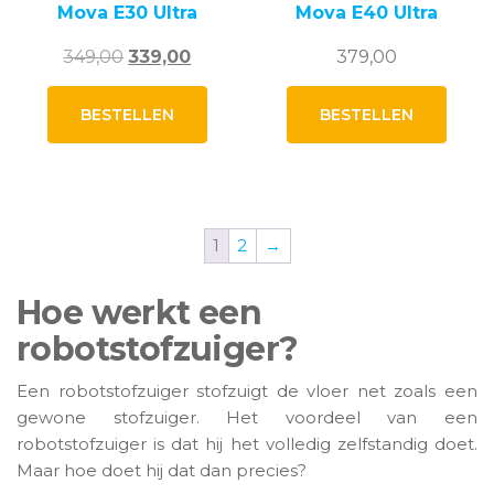
Mova E30 Ultra
Mova E40 Ultra
Oorspronkelijke
Huidige
349,00
339,00
379,00
prijs
prijs
was:
is:
BESTELLEN
BESTELLEN
349,00.
339,00.
1
2
→
Hoe werkt een
robotstofzuiger?
Een robotstofzuiger stofzuigt de vloer net zoals een
gewone stofzuiger. Het voordeel van een
robotstofzuiger is dat hij het volledig zelfstandig doet.
Maar hoe doet hij dat dan precies?