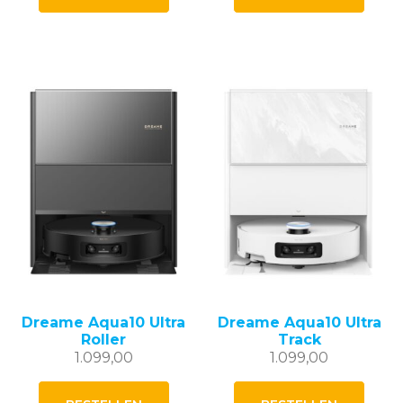
949,00.
749,00.
Dreame Aqua10 Ultra
Dreame Aqua10 Ultra
Roller
Track
1.099,00
1.099,00