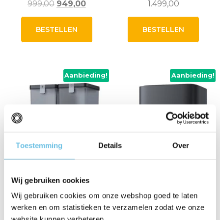
Oorspronkelijke
Huidige
999,00
949,00
1.499,00
prijs
prijs
was:
is:
BESTELLEN
BESTELLEN
999,00.
949,00.
Aanbieding!
Aanbieding!
Toestemming
Details
Over
Wij gebruiken cookies
Wij gebruiken cookies om onze webshop goed te laten
werken en om statistieken te verzamelen zodat we onze
Ecovacs T30e Omni
Ecovacs T80s Omni
website kunnen verbeteren.