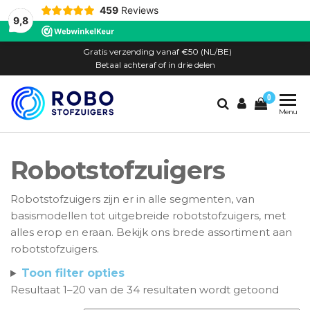
459
Reviews
9,8
Ga
Gratis verzending vanaf €50 (NL/BE)
naar
Betaal achteraf of in drie delen
de
0
inhoud
Robostofzuigers.n
Service+
Menu
voor én
na je
aankoop
Robotstofzuigers
Robotstofzuigers zijn er in alle segmenten, van
basismodellen tot uitgebreide robotstofzuigers, met
alles erop en eraan. Bekijk ons brede assortiment aan
robotstofzuigers.
Toon filter opties
Resultaat 1–20 van de 34 resultaten wordt getoond