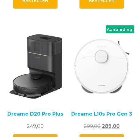
BESTELLEN
BESTELLEN
Aanbieding!
Dreame D20 Pro Plus
Dreame L10s Pro Gen 3
Oorspronkelij
Huidig
249,00
299,00
289,00
prijs
prijs