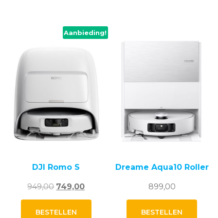
Aanbieding!
DJI Romo S
Dreame Aqua10 Roller
Oorspronkelijke
Huidige
949,00
749,00
899,00
prijs
prijs
was:
is:
BESTELLEN
BESTELLEN