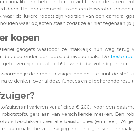
ctionaliteiten hebben ten opzichte van de luxere robo
d doen. Het grote verschil tussen een basisrobot en een ui
k waar de luxere robots zijn voorzien van een camera, gps
uden waar objecten staan zodat ze er niet tegenaan (blij
ger kopen
n allerlei gadgets waardoor ze makkelijk hun weg terug 
r de accu onder een bepaald niveau raakt. De
beste rob
gebleven zijn. Ideaal toch! Je wordt dus volledig ontzorgd
e waarmee je de robotstofzuiger bedient. Je kunt de stofz
na te denken over al deze functies en bijbehorende result
fzuiger?
tofzuigers.nl variëren vanaf circa € 200,- voor een basis
robotstofzuigers aan van verschillende merken. Een ro
 robots beschikken over alle basisfuncties (en meer). Wil 
teem, automatische vuilafzuiging en een eigen schoonmaak