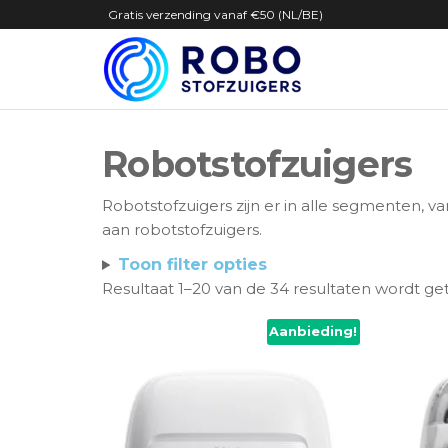
Ga
Gratis verzending vanaf €50 (NL/BE)
naar
de
Robostof
Service+
inhoud
voor én
na je
aankoop
Robotstofzuigers
Robotstofzuigers zijn er in alle segmenten, v
aan robotstofzuigers.
Toon filter opties
Resultaat 1–20 van de 34 resultaten wordt g
Aanbieding!