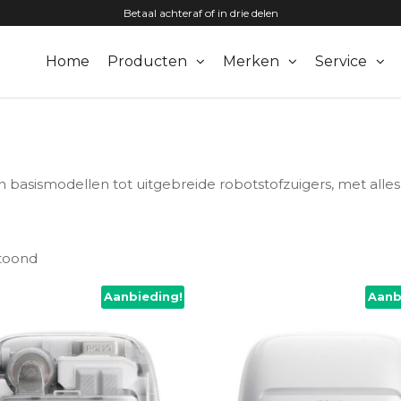
Betaal achteraf of in drie delen
Home
Producten
Merken
Service
zuigers.nl
an basismodellen tot uitgebreide robotstofzuigers, met alle
etoond
Aanbieding!
Aanb