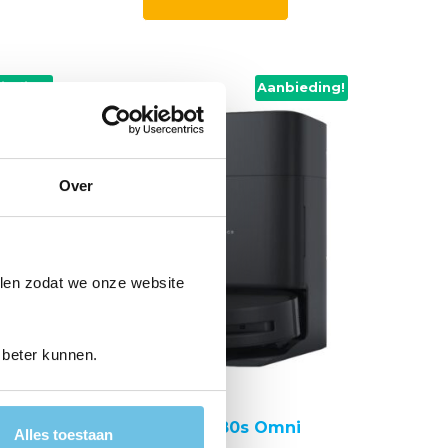
9,00.
999,00.
799,00.
ieding!
Aanbieding!
Over
len zodat we onze website
 beter kunnen.
i
Ecovacs T80s Omni
Alles toestaan