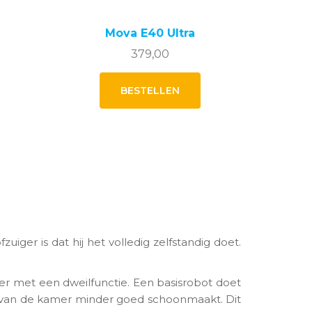
Mova E40 Ultra
elijke
idige
379,00
js
BESTELLEN
9,00.
iger is dat hij het volledig zelfstandig doet.
ger met een dweilfunctie. Een basisrobot doet
l van de kamer minder goed schoonmaakt. Dit