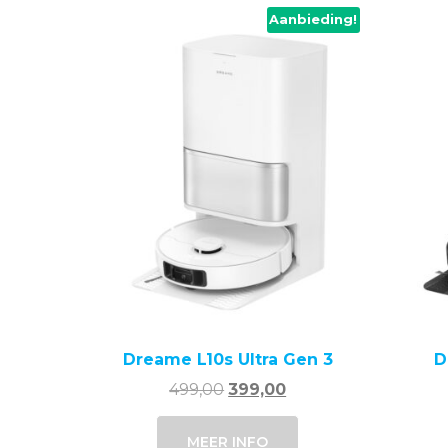
Aanbieding!
Dreame L10s Ultra Gen 3
D
Oorspronkelijke
Huidige
499,00
399,00
prijs
prijs
was:
is:
MEER INFO