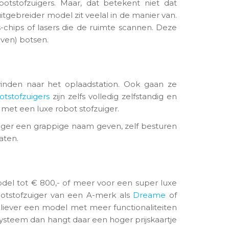
tstofzuigers. Maar, dat betekent niet dat
tgebreider model zit veelal in de manier van.
-chips of lasers die de ruimte scannen. Deze
ven) botsen.
vinden naar het oplaadstation. Ook gaan ze
otstofzuigers
zijn zelfs volledig zelfstandig en
 met een luxe robot stofzuiger.
uiger een grappige naam geven, zelf besturen
aten.
model tot € 800,- of meer voor een super luxe
botstofzuiger van een A-merk als
Dreame
of
je liever een model met meer functionaliteiten
systeem dan hangt daar een hoger prijskaartje