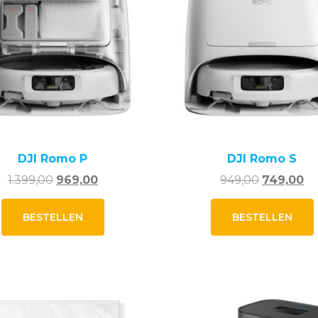
DJI Romo P
DJI Romo S
Oorspronkelijke
Huidige
Oorspronk
Hu
1.399,00
969,00
949,00
749,00
prijs
prijs
prijs
pri
was:
is:
was:
is:
BESTELLEN
BESTELLEN
1.399,00.
969,00.
949,00.
74