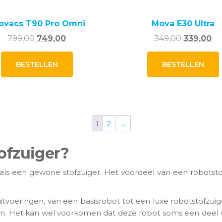
ovacs T90 Pro Omni
Mova E30 Ultra
Oorspronkelijke
Huidige
Oorspronk
Hu
799,00
749,00
349,00
339,00
prijs
prijs
prijs
pri
was:
is:
was:
is:
BESTELLEN
BESTELLEN
799,00.
749,00.
349,00.
33
1
2
→
ofzuiger?
als een gewone stofzuiger. Het voordeel van een robotstofzu
 uitvoeringen, van een basisrobot tot een luxe robotstofzui
uigen. Het kan wel voorkomen dat deze robot soms een dee