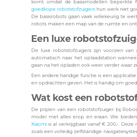
komt omdat de basismodellen beperkte fun
goedkope robotstofzuigers
hun werk niet goe
De basisrobots gaan vaak willekeurig te wer
robots maken een map van de ruimte en ontho
Een luxe robotstofzui
De luxe robotstofzuigers zijn voorzien va
automatisch naar het oplaadstation wannee
gaan na het opladen ook weer verder waar ze 
Een andere handige functie is een applicati
en opdrachten geven. Het is handig om goed 
Wat kost een robotsto
De prijzen van een robotstofzuiger bij Robos
model met alles erop en eraan. We bieden 
Xiaomi
is al verkrijgbaar vanaf € 200,-. Deze
zoals een volledig zelfstandige navigatiesys