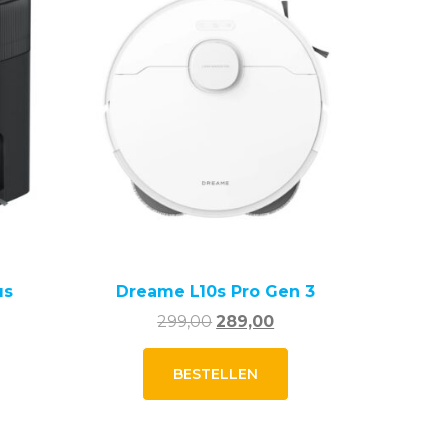
us
Dreame L10s Pro Gen 3
Oorspronkelijke
Huidige
299,00
289,00
prijs
prijs
was:
is:
BESTELLEN
299,00.
289,00.