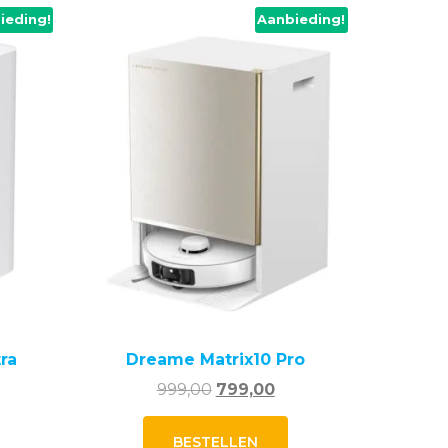
ieding!
Aanbieding!
ra
Dreame Matrix10 Pro
elijke
idige
Oorspronkelijke
Huidige
999,00
799,00
js
prijs
prijs
was:
is:
BESTELLEN