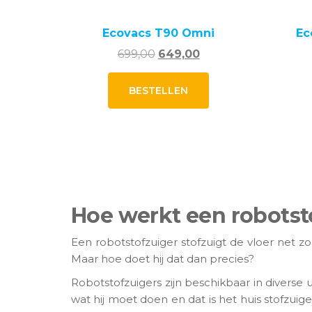
Ecovacs T90 Omni
Ec
Oorspronkelijke
Huidige
699,00
649,00
prijs
prijs
was:
is:
BESTELLEN
699,00.
649,00.
Hoe werkt een robotst
Een robotstofzuiger stofzuigt de vloer net zo
Maar hoe doet hij dat dan precies?
Robotstofzuigers zijn beschikbaar in diverse
wat hij moet doen en dat is het huis stofz