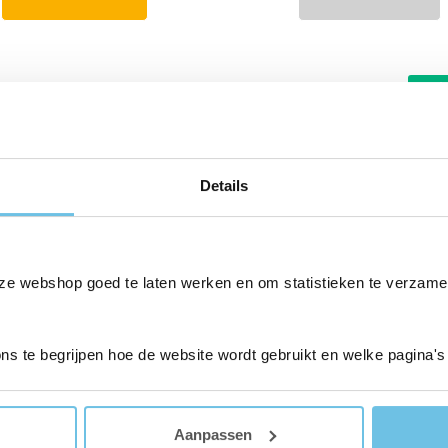
599,00.
579,00.
749,00.
72
Aanb
Details
ze webshop goed te laten werken en om statistieken te verzame
ons te begrijpen hoe de website wordt gebruikt en welke pagina's
e X60 Pro Ultra Compl.
Ecovacs T30e Omn
Aanpassen