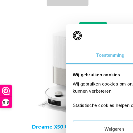
499,00.
399,00.
Aanbieding!
Toestemming
Wij gebruiken cookies
Wij gebruiken cookies om on
kunnen verbeteren.
9,8
Statistische cookies helpen 
Dreame X50 Ultra Complete
Dream
Weigeren