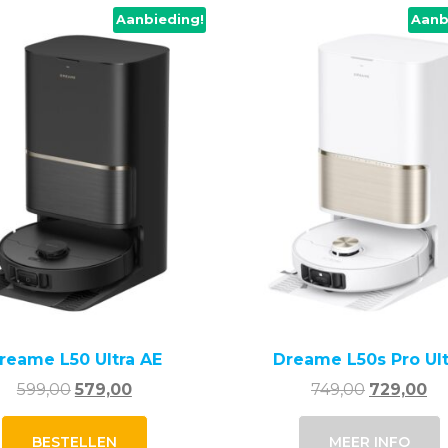
Aanbieding!
Aanb
reame L50 Ultra AE
Dreame L50s Pro Ult
Oorspronkelijke
Huidige
Oorspronk
Hu
599,00
579,00
749,00
729,00
prijs
prijs
prijs
pri
was:
is:
was:
is:
BESTELLEN
MEER INFO