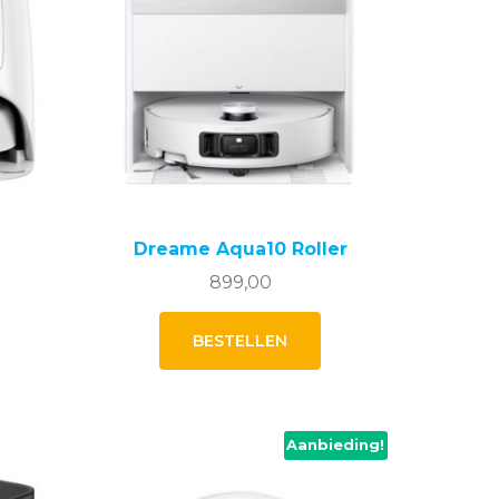
Dreame Aqua10 Roller
elijke
idige
899,00
js
BESTELLEN
9,00.
Aanbieding!