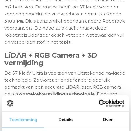
m2 bereiken. Daarnaast heeft de S7 MaxV serie een
zeer hoge maximale zuigkracht van een uitstekende
5100 Pa.
Dit is aanzienlijk hoger dan andere Roborock
voorgangers. De hoge zuigkracht maakt deze
robotstofzuiger zeer geschikt tegen wat zwaarder vuil
en verborgen stof in het tapijt.
LiDAR + RGB Camera + 3D
vermijding
De S7 MaxV Ultra is voorzien van uitstekende navigatie
technologie. Zo wordt er onder andere gebruik
gemaakt van een accurate LiDAR laser, RGB camera
en
3D obstakelvermijding technologie
. Door het
laatste is de robot ook in staat om kleinere objecten
die op de grond liggen te ontwijken. Daarnaast maakt
de robotstofzuiger een gedetailleerde plattegrond die
Toestemming
Details
Over
zichtbaar is in de APP. De APP bied je veel
mogelijkheden. Denk bijvoorbeeld aan het indelen van