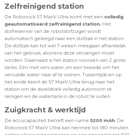
Zelfreinigend station
De Roborock S7 MaxV Ultra komt met een
volledig
geautomatiseerd zelfreinigend station.
Het
stofreservoir van de robotstofzuiger wordt
automatisch geleegd naar een stofzak in het station.
De stofzak kan tot wel 7 weken meegaan afhankelijk
van het gebruik, alvorens deze vervangen moet
worden. Daarnaast is het station voorzien van 2 grote
tanks. Eén met vers water, en een tweede om het
vervuilde water naar af te voeren. Tussentijds en op
het einde keert de S7 MaxV Ultra terug naar het
station om de dweildoek volledig autonoom te
reinigen en de watertank in de robot te vullen.
Zuigkracht & werktijd
De accucapaciteit betreft een ruime
5200 mAh
. De
Roborock S7 MaxV Ultra kan hiermee tot 180 minuten
achter elkaar schoonmaken en een oppervlak tot 300