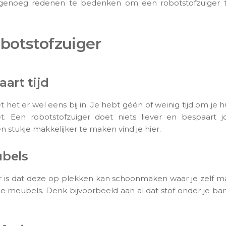
r genoeg redenen te bedenken om een robotstofzuiger 
obotstofzuiger
aart tijd
het er wel eens bij in. Je hebt géén of weinig tijd om je 
iet. Een robotstofzuiger doet niets liever en bespaar
n stukje makkelijker te maken vind je hier.
bels​
 is dat deze op plekken kan schoonmaken waar je zelf maa
n je meubels. Denk bijvoorbeeld aan al dat stof onder je ba