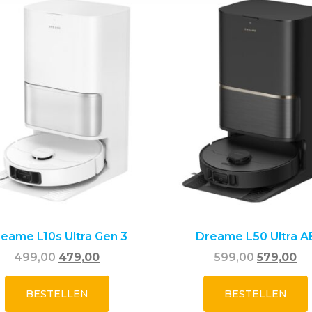
eame L10s Ultra Gen 3
Dreame L50 Ultra A
499,00
479,00
599,00
579,00
BESTELLEN
BESTELLEN