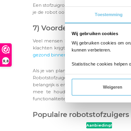
Een stofzuigrobot is doorgaans veel stiller 
je de robot ook prima gebruiken wanneer je th
Toestemming
7) Voordelen voor de gezo
Wij gebruiken cookies
Veel mensen hebben bewust of onbewust la
Wij gebruiken cookies om on
klachten krijgt. Kies een robot met een goe
kunnen verbeteren.
gezond binnenklimaat
.
9,8
Statistische cookies helpen 
Als je van plan bent om een robotstofzuige
Robotstofzuigers zijn verkrijgbaar in alle 
belangrijk is en vergelijk de verschillende 
Weigeren
mee te houden bij het kopen van een 
functionaliteiten.
Populaire robotstofzuigers
Aanbieding!