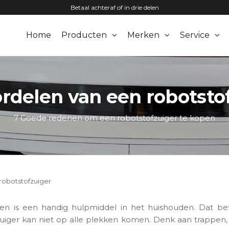
Betaal achteraf of in drie delen
Home
Producten
Merken
Service
zuigers.nl
rdelen van een robotsto
7 Goede redenen om een robotstofzuiger te kopen
robotstofzuiger
 en is een handig hulpmiddel in het huishouden. Dat b
uiger kan niet op alle plekken komen. Denk aan trappen, 