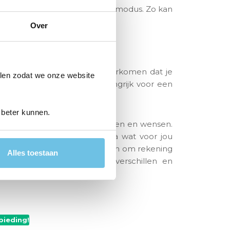
soms ook nog een (extra) stille modus. Zo kan
ts terwijl je slaapt!
Over
ke dag weer helpen om te voorkomen dat je
len zodat we onze website
lergie is een
stofvrij huis
belangrijk voor een
 beter kunnen.
ofzuiger die past bij jouw eisen en wensen.
iteit en functionaliteit. Ga na wat voor jou
el zijn er nog veel andere dingen om rekening
Alles toestaan
zicht van alle belangrijke verschillen en
bieding!