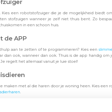
fzuiger
 Kies een robotstofzuiger die je de mogelijkheid biedt 
n stofzuigen wanneer je zelf niet thuis bent. Zo bespaar 
n thuiskomen in een schoon huis.
t de APP
othulp aan te zetten of te programmeren? Kies een
slimme
ar dan ook, wanneer dan ook. Thuis is de app handig om j
Je regelt het allemaal vanuit je luie stoel!
uisdieren
 te maken met al die haren door je woning heen. Kies een r
sdierharen
.
ller