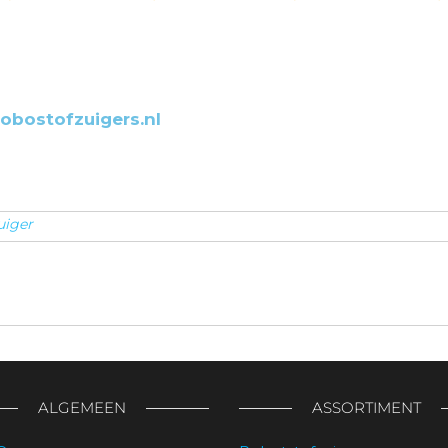
Robostofzuigers.nl
uiger
ALGEMEEN
ASSORTIMENT